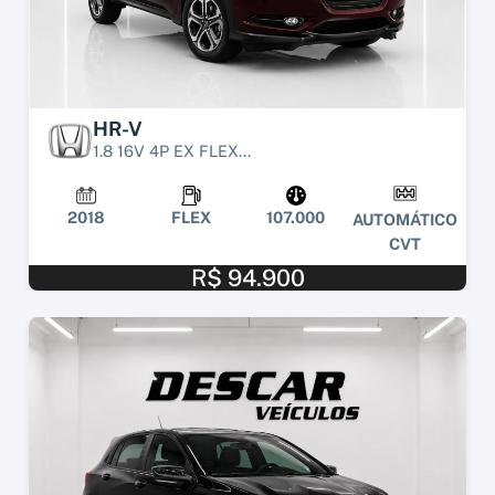
HR-V
1.8 16V 4P EX FLEX...
2018
FLEX
107.000
AUTOMÁTICO
CVT
R$ 94.900