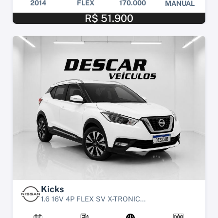
2014
FLEX
170.000
MANUAL
R$ 51.900
Kicks
1.6 16V 4P FLEX SV X-TRONIC...