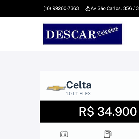
(16) 99260-7363
Av São Carlos, 356 / 
Celta
1.0 LT FLEX
R$ 34.900