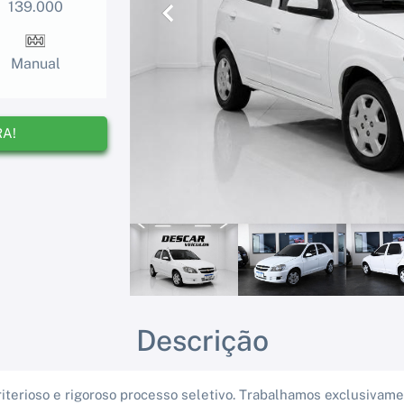
139.000
Anterior
Manual
RA!
Descrição
iterioso e rigoroso processo seletivo. Trabalhamos exclusivam