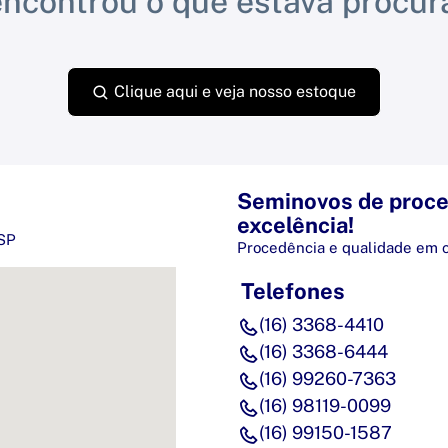
ncontrou o que estava procu
Clique aqui e veja nosso estoque
Seminovos de proce
excelência!
/SP
Procedência e qualidade em 
Telefones
(16) 3368-4410
(16) 3368-6444
(16) 99260-7363
(16) 98119-0099
(16) 99150-1587